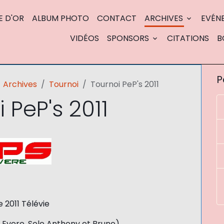
E D'OR
ALBUM PHOTO
CONTACT
ARCHIVES
EVÉN
VIDÉOS
SPONSORS
CITATIONS
B
P
Archives
Tournoi
Tournoi PeP's 2011
 PeP's 2011
 2011 Télévie
S Evere, Sole Anthony et Bruno)