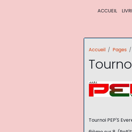
ACCUEIL
LIVR
Accueil
Pages
Tournoi
Tournoi PEP'S Evere
6ième sur 8, (PeP'