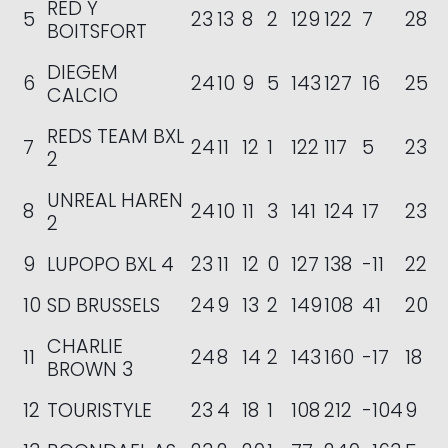
RED Y
5
23
13
8
2
129
122
7
28
BOITSFORT
DIEGEM
6
24
10
9
5
143
127
16
25
CALCIO
REDS TEAM BXL
7
24
11
12
1
122
117
5
23
2
UNREAL HAREN
8
24
10
11
3
141
124
17
23
2
9
LUPOPO BXL 4
23
11
12
0
127
138
-11
22
10
SD BRUSSELS
24
9
13
2
149
108
41
20
CHARLIE
11
24
8
14
2
143
160
-17
18
BROWN 3
12
TOURISTYLE
23
4
18
1
108
212
-104
9