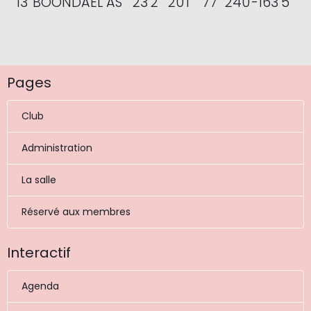
13
BOONDAEL AS
23
2
20
1
77
240
-163
5
Pages
Club
Administration
La salle
Réservé aux membres
Interactif
Agenda