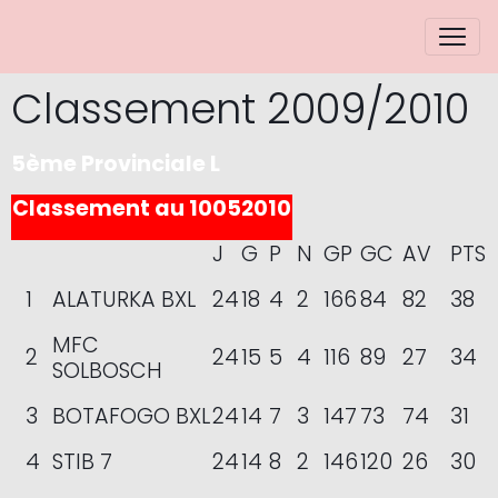
Classement 2009/2010
5ème Provinciale L
Classement au 10052010
J
G
P
N
GP
GC
AV
PTS
1
ALATURKA BXL
24
18
4
2
166
84
82
38
MFC
2
24
15
5
4
116
89
27
34
SOLBOSCH
3
BOTAFOGO BXL
24
14
7
3
147
73
74
31
4
STIB 7
24
14
8
2
146
120
26
30