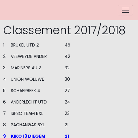
Classement 2017/2018
1
BRUXEL UTD 2
45
2
VEEWEYDE ANDER
42
3
MARINERS AU 2
32
4
UNION WOLUWE
30
5
SCHAERBEEK 4
27
6
ANDERLECHT UTD
24
7
ISFSC TEAM BXL
23
8
PACHANGAS BXL
21
9
KIKO 13 DIEGEM
21