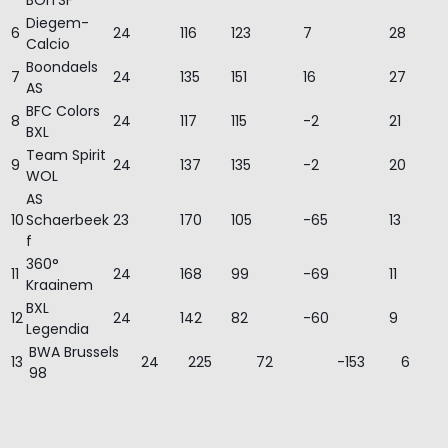
BOITSF
Diegem-
6
24
116
123
7
28
Calcio
Boondaels
7
24
135
151
16
27
AS
BFC Colors
8
24
117
115
-2
21
BXL
Team Spirit
9
24
137
135
-2
20
WOL
AS
10
Schaerbeek
23
170
105
-65
13
f
360°
11
24
168
99
-69
11
Kraainem
BXL
12
24
142
82
-60
9
Legendia
BWA Brussels
13
24
225
72
-153
6
98