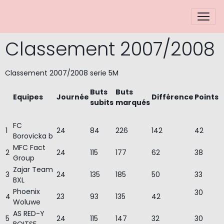
Classement 2007/2008
Classement 2007/2008 serie 5M
Buts
Buts
Equipes
Journée
Différence
Points
subits
marqués
FC
1
24
84
226
142
42
Borovicka b
MFC Fact
2
24
115
177
62
38
Group
Zajar Team
3
24
135
185
50
33
BXL
Phoenix
30
4
23
93
135
42
Woluwe
AS RED-Y
5
24
115
147
32
30